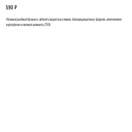
₽
590
Нежный рыбный бульон с лёгкой сладостью сливок, благородный вкус форели, запеченного
картофеля и свежего шпината 250г.