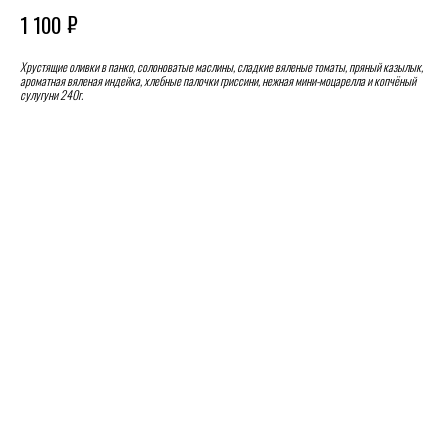
₽
1 100
Хрустящие оливки в панко, солоноватые маслины, сладкие вяленые томаты, пряный казылык,
ароматная вяленая индейка, хлебные палочки гриссини, нежная мини-моцарелла и копчёный
сулугуни 240г.