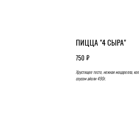
ПИЦЦА "4 СЫРА"
₽
750
Хрустящее тесто, нежная моцарелла, ко
соусом айоли 490г.